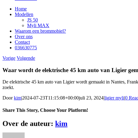
Home
Modellen
JS 50
Myli MAX
Waarom een brommobiel?
Over ons
Contact
036630775
Vorige
Volgende
Waar wordt de elektrische 45 km auto van Ligier ge
De elektrische 45 km auto van Ligier wordt gemaakt in Nantes, Frankrij
zoekt.
Door
kim
|
2024-07-23T11:15:08+00:00
juli 23, 2024
|
ligier myli
|
0 Reac
Share This Story, Choose Your Platform!
Facebook
Twitter
Reddit
LinkedIn
WhatsApp
Telegram
Tumblr
Pinterest
Vk
Xing
E-
Over de auteur:
kim
mail