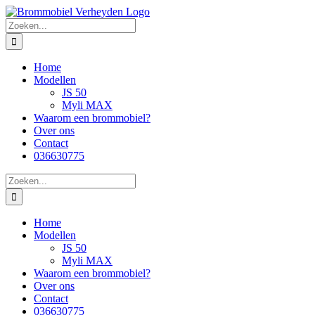
Skip
to
Zoeken
content
naar:
Home
Modellen
JS 50
Myli MAX
Waarom een brommobiel?
Over ons
Contact
036630775
Zoeken
naar:
Home
Modellen
JS 50
Myli MAX
Waarom een brommobiel?
Over ons
Contact
036630775