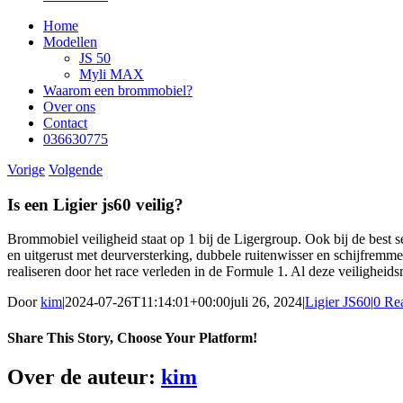
Home
Modellen
JS 50
Myli MAX
Waarom een brommobiel?
Over ons
Contact
036630775
Vorige
Volgende
Is een Ligier js60 veilig?
Brommobiel veiligheid staat op 1 bij de Ligergroup. Ook bij de best sell
en uitgerust met deurversterking, dubbele ruitenwisser en schijfremm
realiseren door het race verleden in de Formule 1. Al deze veiligheids
Door
kim
|
2024-07-26T11:14:01+00:00
juli 26, 2024
|
Ligier JS60
|
0 Rea
Share This Story, Choose Your Platform!
Facebook
Twitter
Reddit
LinkedIn
WhatsApp
Telegram
Tumblr
Pinterest
Vk
Xing
E-
Over de auteur:
kim
mail