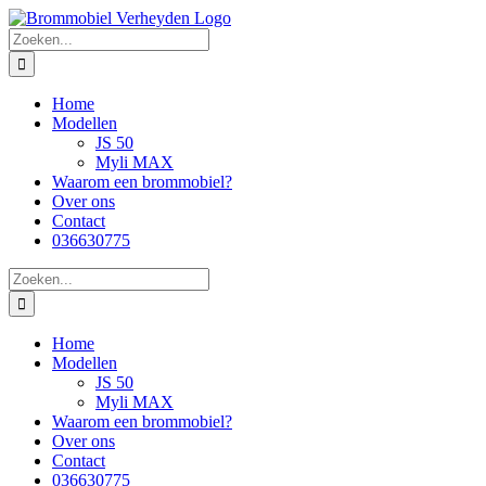
Skip
to
Zoeken
content
naar:
Home
Modellen
JS 50
Myli MAX
Waarom een brommobiel?
Over ons
Contact
036630775
Zoeken
naar:
Home
Modellen
JS 50
Myli MAX
Waarom een brommobiel?
Over ons
Contact
036630775